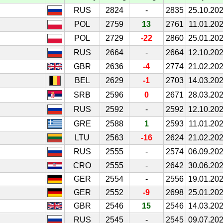
RUS
2824
-
2835
25.10.20
POL
2759
13
2761
11.01.20
POL
2729
-22
2860
25.01.20
RUS
2664
-
2664
12.10.20
GBR
2636
-4
2774
21.02.20
BEL
2629
-1
2703
14.03.20
SRB
2596
0
2671
28.03.20
RUS
2592
-
2592
12.10.20
GRE
2588
1
2593
11.01.20
LTU
2563
-16
2624
21.02.20
RUS
2555
-
2574
06.09.20
CRO
2555
-
2642
30.06.20
GER
2554
-
2556
19.01.20
GER
2552
-9
2698
25.01.20
GBR
2546
15
2546
14.03.20
RUS
2545
-
2545
09.07.20