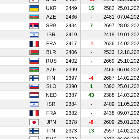
UKR
2449
15
2582
25.01.20
AZE
2436
-
2481
07.04.20
SRB
2434
7
2697
28.03.20
ISR
2419
-
2419
19.01.20
FRA
2417
-1
2636
14.03.20
BLR
2406
-
2533
12.10.20
RUS
2402
-
2669
25.10.20
AZE
2399
-
2466
06.04.20
FIN
2397
-4
2687
14.02.20
SLO
2390
1
2390
25.01.20
NED
2387
43
2388
14.03.20
ISR
2384
-
2409
11.05.20
FRA
2382
-
2438
09.07.20
JPN
2378
-8
2609
25.01.20
FIN
2373
13
2557
14.02.20