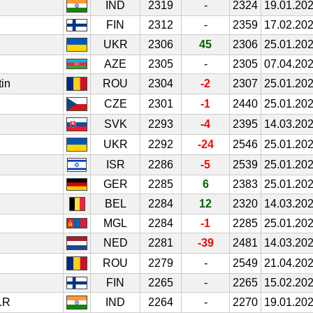
IND
2319
-
2324
19.01.20
FIN
2312
-
2359
17.02.20
UKR
2306
45
2306
25.01.20
AZE
2305
-
2305
07.04.20
in
ROU
2304
-2
2307
25.01.20
CZE
2301
-1
2440
25.01.20
SVK
2293
-4
2395
14.03.20
UKR
2292
-24
2546
25.01.20
ISR
2286
-5
2539
25.01.20
GER
2285
6
2383
25.01.20
BEL
2284
12
2320
14.03.20
MGL
2284
-1
2285
25.01.20
NED
2281
-39
2481
14.03.20
ROU
2279
-
2549
21.04.20
FIN
2265
-
2265
15.02.20
.R
IND
2264
-
2270
19.01.20