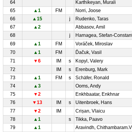
64
Karthikeyan, Murali
65
▲1
FM
Norri, Joose
66
▲15
j
Rudenko, Taras
67
▲2
Abbasov, Amil
68
j
Harnagea, Stefan-Constant
69
▲1
FM
Voráček, Miroslav
70
▲1
FM
Ďačuk, Vasil
71
▼6
IM
s
Kopyl, Valery
72
IM
s
Erenburg, Mark
73
▲1
FM
s
Schäfer, Ronald
74
▲3
Ooms, Andy
75
▼2
Enkhbaatar, Enkhnar
76
▼13
IM
s
Uitenbroek, Hans
77
▼2
IM
Crișan, Vlaicu
78
▲1
s
Tikka, Paavo
79
▲1
Aravindh, Chithambaram.V