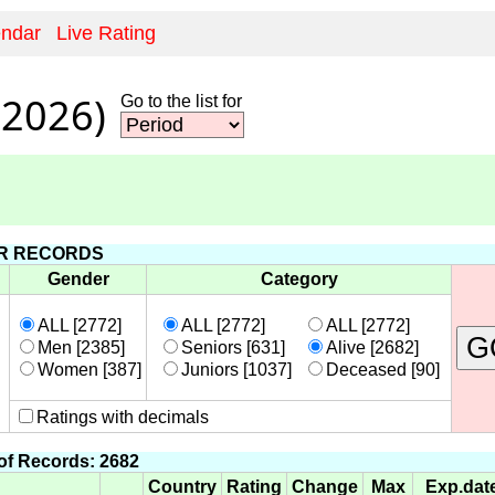
endar
Live Rating
.2026)
Go to the list for
ER RECORDS
Gender
Category
ALL [2772]
ALL [2772]
ALL [2772]
G
Men [2385]
Seniors [631]
Alive [2682]
Women [387]
Juniors [1037]
Deceased [90]
Ratings with decimals
f Records: 2682
Country
Rating
Change
Max
Exp.dat