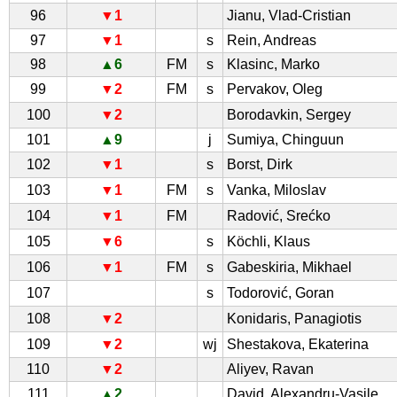
96
▼1
Jianu, Vlad-Cristian
97
▼1
s
Rein, Andreas
98
▲6
FM
s
Klasinc, Marko
99
▼2
FM
s
Pervakov, Oleg
100
▼2
Borodavkin, Sergey
101
▲9
j
Sumiya, Chinguun
102
▼1
s
Borst, Dirk
103
▼1
FM
s
Vanka, Miloslav
104
▼1
FM
Radović, Srećko
105
▼6
s
Köchli, Klaus
106
▼1
FM
s
Gabeskiria, Mikhael
107
s
Todorović, Goran
108
▼2
Konidaris, Panagiotis
109
▼2
wj
Shestakova, Ekaterina
110
▼2
Aliyev, Ravan
111
▲2
David, Alexandru-Vasile