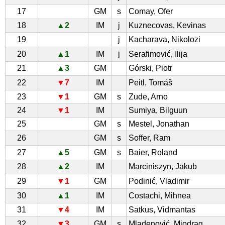
17
GM
s
Comay, Ofer
18
▲2
IM
j
Kuznecovas, Kevinas
19
j
Kacharava, Nikolozi
20
▲1
IM
j
Serafimović, Ilija
21
▲3
GM
Górski, Piotr
22
▼7
IM
Peitl, Tomáš
23
▼1
GM
s
Zude, Arno
24
▼1
IM
Sumiya, Bilguun
25
GM
s
Mestel, Jonathan
26
GM
s
Soffer, Ram
27
▲5
GM
s
Baier, Roland
28
▲2
IM
Marciniszyn, Jakub
29
▼1
GM
Podinić, Vladimir
30
▲1
IM
Costachi, Mihnea
31
▼4
IM
Satkus, Vidmantas
32
▼3
GM
s
Mladenović, Miodrag