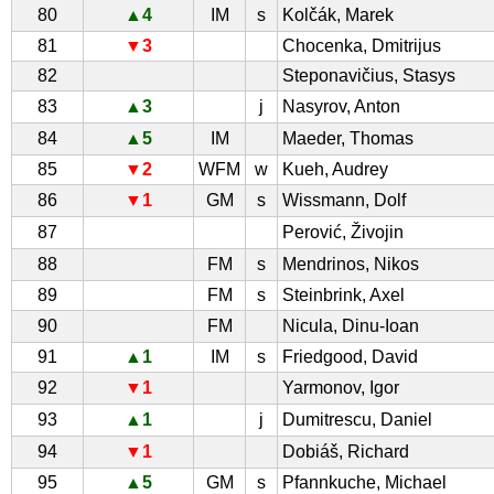
80
▲4
IM
s
Kolčák, Marek
81
▼3
Chocenka, Dmitrijus
82
Steponavičius, Stasys
83
▲3
j
Nasyrov, Anton
84
▲5
IM
Maeder, Thomas
85
▼2
WFM
w
Kueh, Audrey
86
▼1
GM
s
Wissmann, Dolf
87
Perović, Živojin
88
FM
s
Mendrinos, Nikos
89
FM
s
Steinbrink, Axel
90
FM
Nicula, Dinu-Ioan
91
▲1
IM
s
Friedgood, David
92
▼1
Yarmonov, Igor
93
▲1
j
Dumitrescu, Daniel
94
▼1
Dobiáš, Richard
95
▲5
GM
s
Pfannkuche, Michael