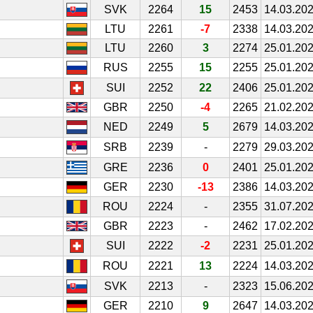
SVK
2264
15
2453
14.03.20
LTU
2261
-7
2338
14.03.20
LTU
2260
3
2274
25.01.20
RUS
2255
15
2255
25.01.20
SUI
2252
22
2406
25.01.20
GBR
2250
-4
2265
21.02.20
NED
2249
5
2679
14.03.20
SRB
2239
-
2279
29.03.20
GRE
2236
0
2401
25.01.20
GER
2230
-13
2386
14.03.20
ROU
2224
-
2355
31.07.20
GBR
2223
-
2462
17.02.20
SUI
2222
-2
2231
25.01.20
ROU
2221
13
2224
14.03.20
SVK
2213
-
2323
15.06.20
GER
2210
9
2647
14.03.20