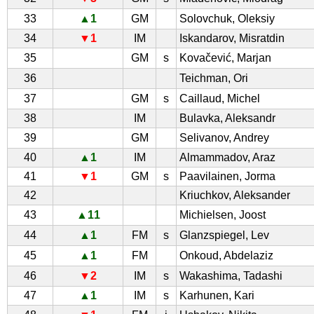
33
▲1
GM
Solovchuk, Oleksiy
34
▼1
IM
Iskandarov, Misratdin
35
GM
s
Kovačević, Marjan
36
Teichman, Ori
37
GM
s
Caillaud, Michel
38
IM
Bulavka, Aleksandr
39
GM
Selivanov, Andrey
40
▲1
IM
Almammadov, Araz
41
▼1
GM
s
Paavilainen, Jorma
42
Kriuchkov, Aleksander
43
▲11
Michielsen, Joost
44
▲1
FM
s
Glanzspiegel, Lev
45
▲1
FM
Onkoud, Abdelaziz
46
▼2
IM
s
Wakashima, Tadashi
47
▲1
IM
s
Karhunen, Kari