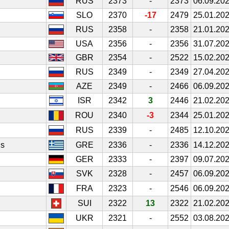
RUS
2373
-
2373
06.09.20
SLO
2370
-17
2479
25.01.20
RUS
2358
-
2358
21.01.20
USA
2356
-
2356
31.07.20
GBR
2354
-
2522
15.02.20
RUS
2349
-
2349
27.04.20
AZE
2349
-
2466
06.09.20
ISR
2342
3
2446
21.02.20
ROU
2340
-3
2344
25.01.20
RUS
2339
-
2485
12.10.20
is
GRE
2336
-
2336
14.12.20
GER
2333
-
2397
09.07.20
SVK
2328
-
2457
06.09.20
FRA
2323
-
2546
06.09.20
SUI
2322
13
2322
21.02.20
UKR
2321
-
2552
03.08.20