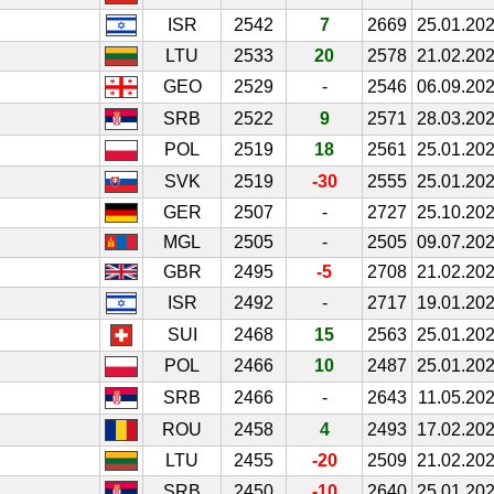
ISR
2542
7
2669
25.01.20
LTU
2533
20
2578
21.02.20
GEO
2529
-
2546
06.09.20
SRB
2522
9
2571
28.03.20
POL
2519
18
2561
25.01.20
SVK
2519
-30
2555
25.01.20
GER
2507
-
2727
25.10.20
MGL
2505
-
2505
09.07.20
GBR
2495
-5
2708
21.02.20
ISR
2492
-
2717
19.01.20
SUI
2468
15
2563
25.01.20
POL
2466
10
2487
25.01.20
SRB
2466
-
2643
11.05.20
ROU
2458
4
2493
17.02.20
LTU
2455
-20
2509
21.02.20
SRB
2450
-10
2640
25.01.20