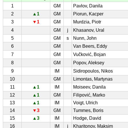
1
GM
Pavlov, Danila
2
▲1
GM
Piorun, Kacper
3
▼1
GM
Murdzia, Piotr
4
GM
j
Khasanov, Ural
5
GM
s
Nunn, John
6
GM
Van Beers, Eddy
7
GM
Vučković, Bojan
8
GM
Popov, Aleksey
9
IM
Sidiropoulos, Nikos
10
GM
Limontas, Martynas
11
▲1
IM
Moiseev, Danila
12
▲1
GM
Filipović, Marko
13
▲1
IM
Voigt, Ulrich
14
▼3
GM
Tummes, Boris
15
▲3
IM
Hodge, David
16
IM
j
Kharitonov, Maksim