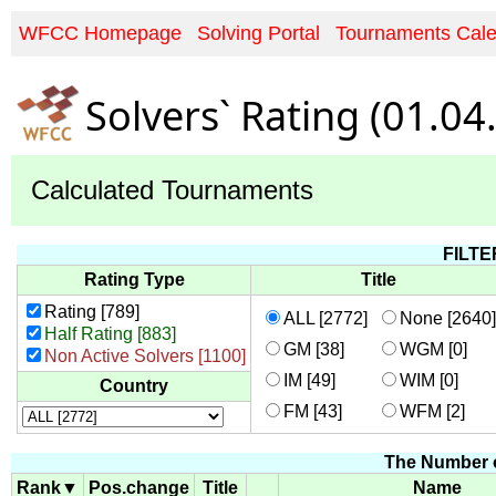
WFCC Homepage
Solving Portal
Tournaments Cal
Solvers` Rating (01.04
Calculated Tournaments
FILT
Rating Type
Title
Rating [789]
ALL [2772]
None [2640]
Half Rating [883]
GM [38]
WGM [0]
Non Active Solvers [1100]
IM [49]
WIM [0]
Country
FM [43]
WFM [2]
The Number o
Rank▼
Pos.change
Title
Name