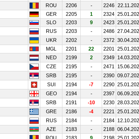
ROU
2206
-
2246
22.11.20
GER
2205
1
2324
25.01.20
SLO
2203
9
2423
25.01.20
RUS
2203
-
2486
27.04.20
UKR
2202
-
2372
30.04.20
MGL
2201
22
2201
25.01.20
NED
2199
2
2349
14.03.20
CZE
2195
-
2471
15.06.20
SRB
2195
-
2390
09.07.20
SUI
2194
-7
2290
25.01.20
GEO
2194
-
2397
06.09.20
SRB
2191
-10
2230
28.03.20
GRE
2186
-4
2221
25.01.20
RUS
2184
-
2184
12.10.20
AZE
2183
-
2188
06.04.20
ROU
2183
9
2198
25.01.20