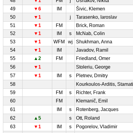
48
▼1
FM
j
Ushakov, Nikita
49
▼6
IM
Šivic, Klemen
50
▼1
j
Tarasenko, Iaroslav
51
▼1
FM
Brick, Roman
52
▼1
IM
s
McNab, Colin
53
▼1
WFM
wj
Shukhman, Anna
54
▼1
IM
Javadov, Ramil
55
▲2
FM
Friedland, Omer
56
▼1
Stoleriu, George
57
▼1
IM
s
Pletnev, Dmitry
58
Kourkoulos-Arditis, Stamat
59
FM
s
Richter, Frank
60
FM
Klemanič, Emil
61
IM
s
Rotenberg, Jacques
62
▲5
s
Ott, Roland
63
▼1
IM
s
Pogorelov, Vladimir